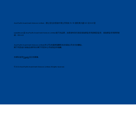
Asia Pacific Investment Advisors Limited，辦公室位於​香港中環士丹利街 74-78 號旺興大廈 801 及 803 室
speedinsure 是 Asia Pacific Investment Advisors Limited 旗下的品牌。由香港特別行政區保險業監管局授權及監管。保險業監管局牌照號
碼：FB1449
Asia Pacific Investment Advisors Limited(本公司)的服務報酬來自於保險公司支付的酬金。
閣下同意進行保險交易即表示閣下同意本公司收取該等報酬。
本網站使用
Freepik
設計的圖像。
©2026 Asia Pacific Investment Advisors Limited. All rights reserved.