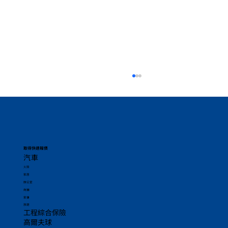
取得快速報價
汽車
火險
香港家居保險：保護最重要的資產
家居
辦公室
商舖
家傭
旅遊
工程綜合保險
高爾夫球